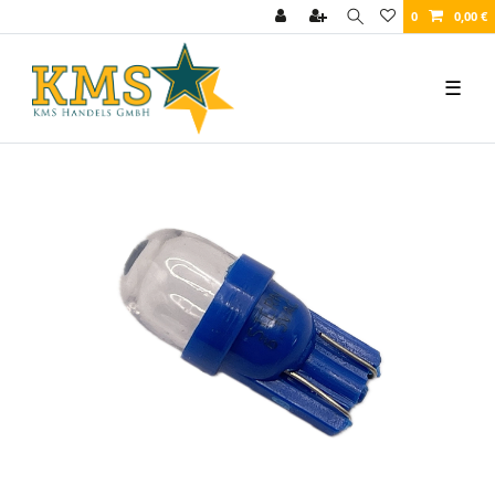
0
0,00 €
☰