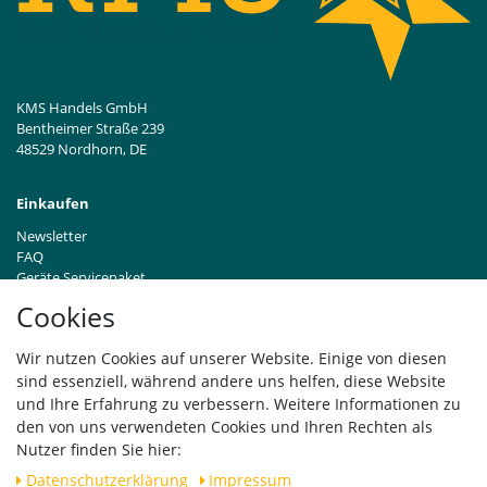
KMS Handels GmbH
Bentheimer Straße 239
48529 Nordhorn, DE
Einkaufen
Newsletter
FAQ
Geräte Servicepaket
Hinweise zur Batterieentsorgung
Cookies
Händleranfragen B2B
Zahlung und Versand
Wir nutzen Cookies auf unserer Website. Einige von diesen
Widerrufsrecht
sind essenziell, während andere uns helfen, diese Website
Vertrag widerrufen
und Ihre Erfahrung zu verbessern. Weitere Informationen zu
den von uns verwendeten Cookies und Ihren Rechten als
Versand
Nutzer finden Sie hier:
Daten­schutz­erklärung
Impressum