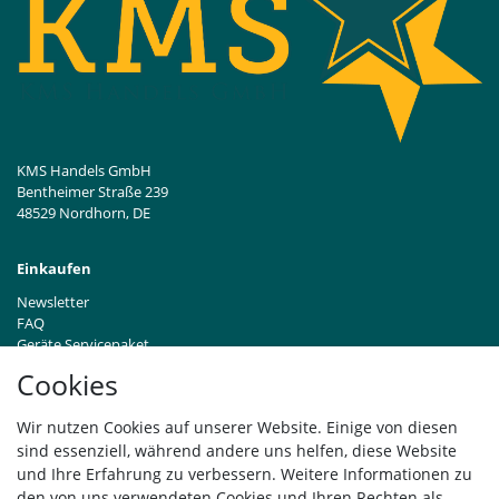
KMS Handels GmbH
Bentheimer Straße 239
48529 Nordhorn, DE
Einkaufen
Newsletter
FAQ
Geräte Servicepaket
Hinweise zur Batterieentsorgung
Cookies
Händleranfragen B2B
Zahlung und Versand
Wir nutzen Cookies auf unserer Website. Einige von diesen
Widerrufsrecht
sind essenziell, während andere uns helfen, diese Website
Vertrag widerrufen
und Ihre Erfahrung zu verbessern. Weitere Informationen zu
den von uns verwendeten Cookies und Ihren Rechten als