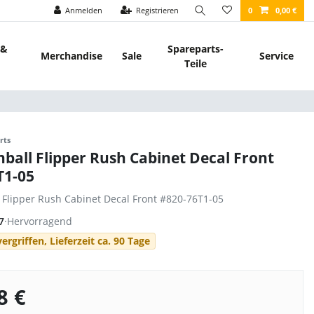
Anmelden
Registrieren
0
0,00 €
 &
Spareparts-
Merchandise
Sale
Service
Teile
rts
nball Flipper Rush Cabinet Decal Front
T1-05
l Flipper Rush Cabinet Decal Front #820-76T1-05
7
·
Hervorragend
ergriffen, Lieferzeit ca. 90 Tage
8 €