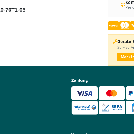
Kom
Pers
20-76T1-05
Geräte-
Service-An
Mehr I
Zahlung