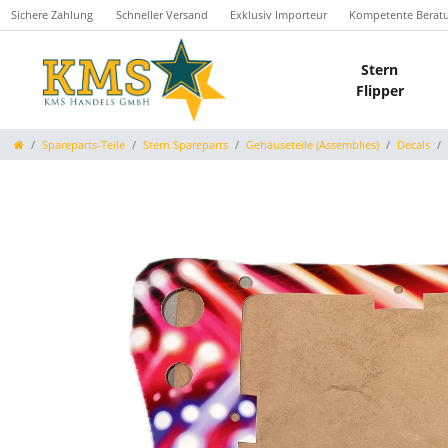
Sichere Zahlung
Schneller Versand
Exklusiv Importeur
Kompetente Berat
Stern
Flipper
Spareparts-Teile
Stern Spareparts
Gehäuseteile (Assemblies)
Decals