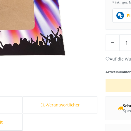
* inkl. ges. 
F
Artikelnumme
s
EU-Verantwortlicher
Sch
Sped
it