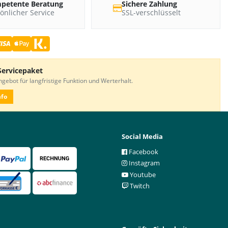
petente Beratung
Sichere Zahlung
önlicher Service
SSL-verschlüsselt
Servicepaket
gebot für langfristige Funktion und Werterhalt.
nfo
Social Media
Facebook
Instagram
Youtube
Twitch