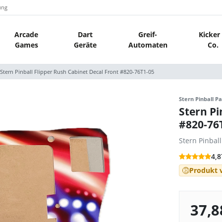
ung
Arcade
Dart
Greif-
Kicker
Games
Geräte
Automaten
Co.
Stern Pinball Flipper Rush Cabinet Decal Front #820-76T1-05
Stern Pinball Pa
Stern Pi
#820-76
Stern Pinbal
4,8
Produkt v
37,8