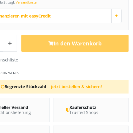
MwSt. zzgl.
Versandkosten
+
inanzieren mit easyCredit
In den Warenkorb
r
820-76T1-05
Begrenzte Stückzahl
- jetzt bestellen & sichern!
neller Versand
Käuferschutz
itionslieferung
Trusted Shops