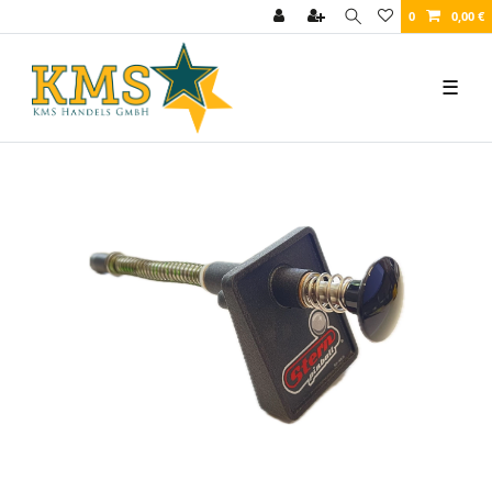
0
0,00 €
☰