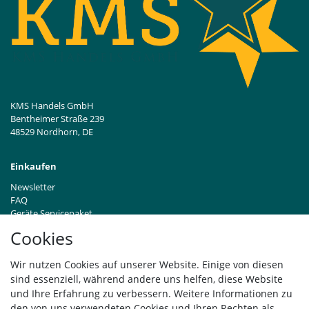
KMS Handels GmbH
Bentheimer Straße 239
48529 Nordhorn, DE
Einkaufen
Newsletter
FAQ
Geräte Servicepaket
Hinweise zur Batterieentsorgung
Cookies
Händleranfragen B2B
Zahlung und Versand
Wir nutzen Cookies auf unserer Website. Einige von diesen
Widerrufsrecht
sind essenziell, während andere uns helfen, diese Website
Vertrag widerrufen
und Ihre Erfahrung zu verbessern. Weitere Informationen zu
den von uns verwendeten Cookies und Ihren Rechten als