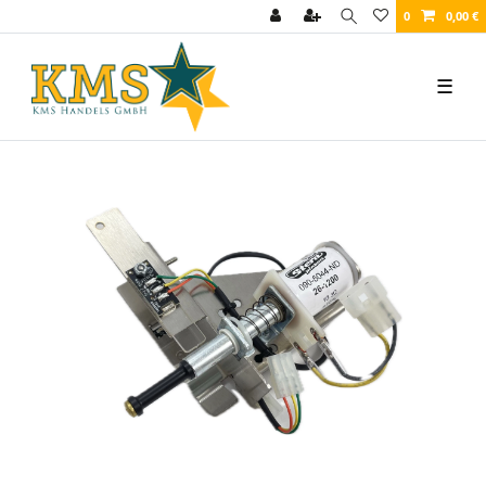
0
0,00 €
☰