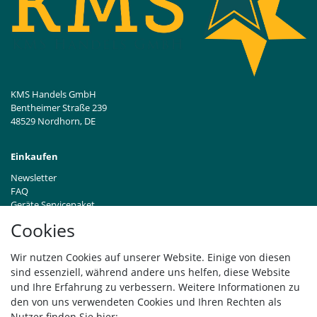
KMS Handels GmbH
Bentheimer Straße 239
48529 Nordhorn, DE
Einkaufen
Newsletter
FAQ
Geräte Servicepaket
Hinweise zur Batterieentsorgung
Cookies
Händleranfragen B2B
Zahlung und Versand
Wir nutzen Cookies auf unserer Website. Einige von diesen
Widerrufsrecht
sind essenziell, während andere uns helfen, diese Website
Vertrag widerrufen
und Ihre Erfahrung zu verbessern. Weitere Informationen zu
den von uns verwendeten Cookies und Ihren Rechten als
Versand
Nutzer finden Sie hier: