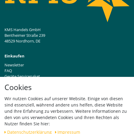
KMS Handels GmbH
Bentheimer Straße 239
48529 Nordhorn, DE
Einkaufen
Newsletter
FAQ
Geräte Servicepaket
Hinweise zur Batterieentsorgung
Cookies
Händleranfragen B2B
Zahlung und Versand
Wir nutzen Cookies auf unserer Website. Einige von diesen
Widerrufsrecht
sind essenziell, während andere uns helfen, diese Website
Vertrag widerrufen
und Ihre Erfahrung zu verbessern. Weitere Informationen zu
den von uns verwendeten Cookies und Ihren Rechten als
Versand
Nutzer finden Sie hier:
Daten­schutz­erklärung
Impressum