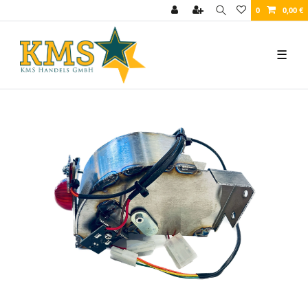
0
0,00 €
☰