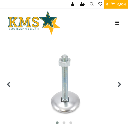
0
0,00 €
☰