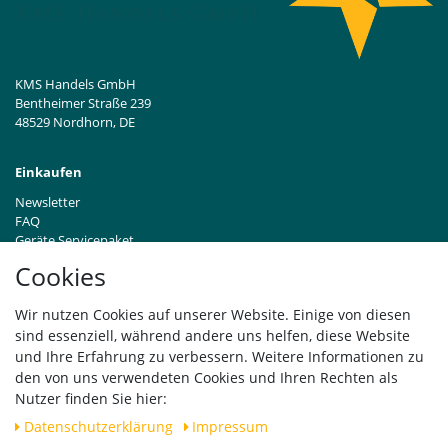
KMS Handels GmbH
Bentheimer Straße 239
48529 Nordhorn, DE
Einkaufen
Newsletter
FAQ
Geräte Servicepaket
Hinweise zur Batterieentsorgung
Cookies
Händleranfragen B2B
Zahlung und Versand
Wir nutzen Cookies auf unserer Website. Einige von diesen
Widerrufsrecht
sind essenziell, während andere uns helfen, diese Website
Vertrag widerrufen
und Ihre Erfahrung zu verbessern. Weitere Informationen zu
den von uns verwendeten Cookies und Ihren Rechten als
Versand
Nutzer finden Sie hier:
Daten­schutz­erklärung
Impressum