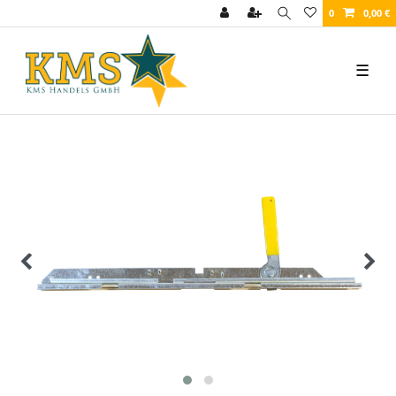
0
0,00 €
☰