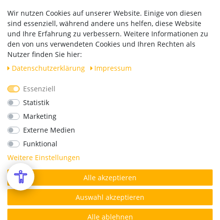
Zahlung und Versand
Wir nutzen Cookies auf unserer Website. Einige von diesen
Widerrufsrecht
sind essenziell, während andere uns helfen, diese Website
Vertrag widerrufen
und Ihre Erfahrung zu verbessern. Weitere Informationen zu
den von uns verwendeten Cookies und Ihren Rechten als
Versand
Nutzer finden Sie hier:
Daten­schutz­erklärung
Impressum
Essenziell
Geprüfte Sicherheit
Statistik
Marketing
Externe Medien
Funktional
Weitere Einstellungen
Alle akzeptieren
*Alle Preise verstehen sich inkl. MwSt. zzgl. Versandkosten.
© Copyright 2026 | Alle Rechte vorbehalten.
Auswahl akzeptieren
Alle ablehnen