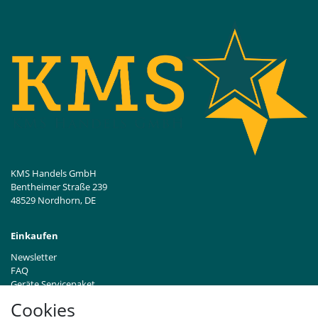
KMS Handels GmbH
Bentheimer Straße 239
48529 Nordhorn, DE
Einkaufen
Newsletter
FAQ
Geräte Servicepaket
Hinweise zur Batterieentsorgung
Cookies
Händleranfragen B2B