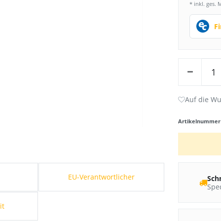
* inkl. ges. 
F
Artikelnumme
s
EU-Verantwortlicher
Sch
Sped
it