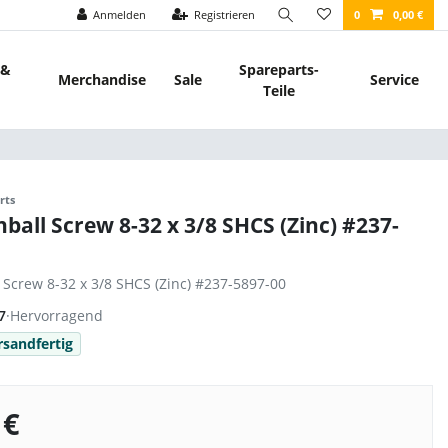
Anmelden
Registrieren
0
0,00 €
 &
Spareparts-
Merchandise
Sale
Service
Teile
rts
nball Screw 8-32 x 3/8 SHCS (Zinc) #237-
l Screw 8-32 x 3/8 SHCS (Zinc) #237-5897-00
7
·
Hervorragend
rsandfertig
 €