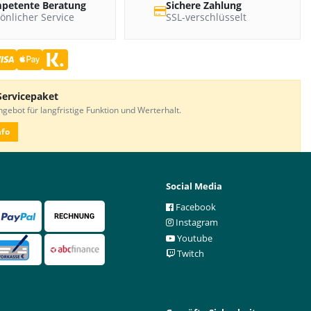
petente Beratung
Sichere Zahlung
önlicher Service
SSL-verschlüsselt
Servicepaket
gebot für langfristige Funktion und Werterhalt.
nfo
Social Media
Facebook
Instagram
Youtube
Twitch