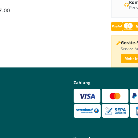
Kom
Pers
7-00
Geräte-
Service-An
Mehr I
Zahlung