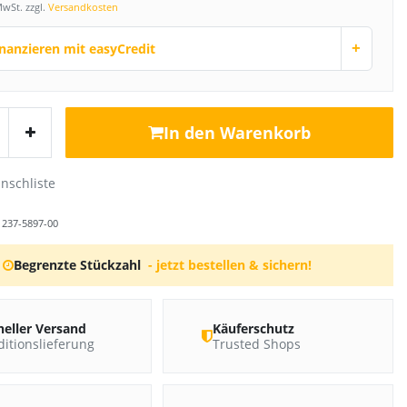
MwSt. zzgl.
Versandkosten
+
inanzieren mit easyCredit
In den Warenkorb
r
237-5897-00
Begrenzte Stückzahl
- jetzt bestellen & sichern!
neller Versand
Käuferschutz
itionslieferung
Trusted Shops