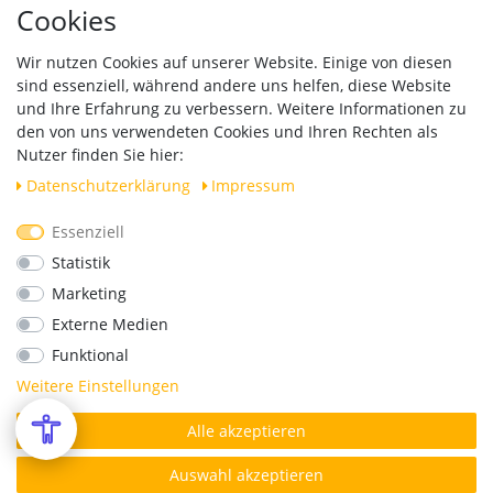
Hinweise zur Batterieentsorgung
Cookies
Händleranfragen B2B
Zahlung und Versand
Wir nutzen Cookies auf unserer Website. Einige von diesen
Widerrufsrecht
sind essenziell, während andere uns helfen, diese Website
Vertrag widerrufen
und Ihre Erfahrung zu verbessern. Weitere Informationen zu
den von uns verwendeten Cookies und Ihren Rechten als
Versand
Nutzer finden Sie hier:
Daten­schutz­erklärung
Impressum
Essenziell
Geprüfte Sicherheit
Statistik
Marketing
Externe Medien
Funktional
Weitere Einstellungen
Alle akzeptieren
*Alle Preise verstehen sich inkl. MwSt. zzgl. Versandkosten.
© Copyright 2026 | Alle Rechte vorbehalten.
Auswahl akzeptieren