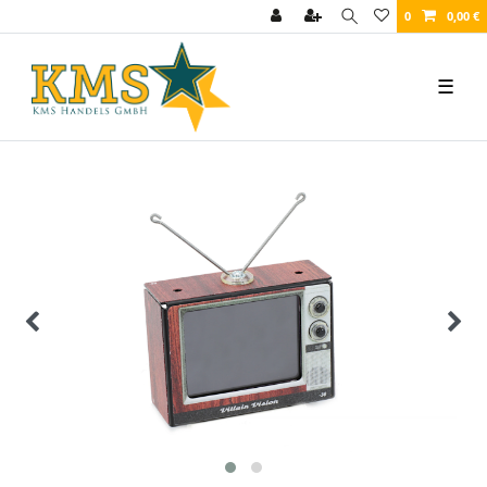
0
0,00 €
☰