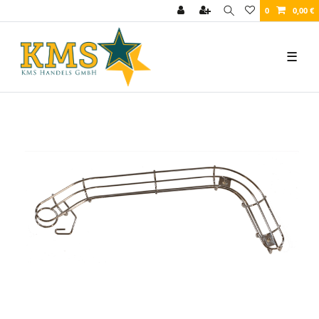
0
0,00 €
☰