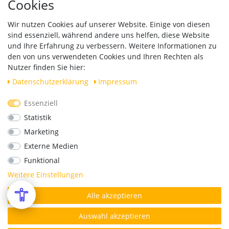
Cookies
Händleranfragen B2B
Zahlung und Versand
Wir nutzen Cookies auf unserer Website. Einige von diesen
Widerrufsrecht
sind essenziell, während andere uns helfen, diese Website
Vertrag widerrufen
und Ihre Erfahrung zu verbessern. Weitere Informationen zu
den von uns verwendeten Cookies und Ihren Rechten als
Versand
Nutzer finden Sie hier:
Daten­schutz­erklärung
Impressum
Essenziell
Geprüfte Sicherheit
Statistik
Marketing
Externe Medien
Funktional
Weitere Einstellungen
Alle akzeptieren
*Alle Preise verstehen sich inkl. MwSt. zzgl. Versandkosten.
© Copyright 2026 | Alle Rechte vorbehalten.
Auswahl akzeptieren