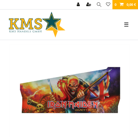
0
0,00 €
☰