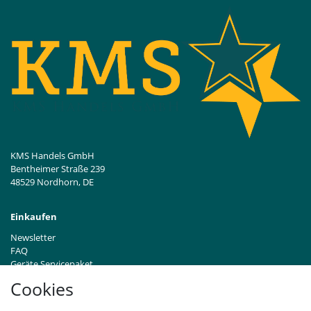
KMS Handels GmbH
Bentheimer Straße 239
48529 Nordhorn, DE
Einkaufen
Newsletter
FAQ
Geräte Servicepaket
Hinweise zur Batterieentsorgung
Cookies
Händleranfragen B2B
Zahlung und Versand