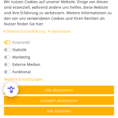
Wir nutzen Cookies auf unserer Website. Einige von diesen
Widerrufsrecht
sind essenziell, während andere uns helfen, diese Website
Vertrag widerrufen
und Ihre Erfahrung zu verbessern. Weitere Informationen zu
den von uns verwendeten Cookies und Ihren Rechten als
Versand
Nutzer finden Sie hier:
Daten­schutz­erklärung
Impressum
Essenziell
Geprüfte Sicherheit
Statistik
Marketing
Externe Medien
Funktional
Weitere Einstellungen
Alle akzeptieren
*Alle Preise verstehen sich inkl. MwSt. zzgl. Versandkosten.
© Copyright 2026 | Alle Rechte vorbehalten.
Auswahl akzeptieren
Alle ablehnen