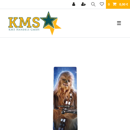
0
0,00 €
☰