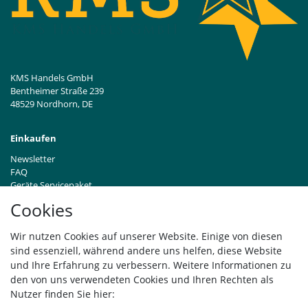
KMS Handels GmbH
Bentheimer Straße 239
48529 Nordhorn, DE
Einkaufen
Newsletter
FAQ
Geräte Servicepaket
Hinweise zur Batterieentsorgung
Cookies
Händleranfragen B2B
Zahlung und Versand
Wir nutzen Cookies auf unserer Website. Einige von diesen
Widerrufsrecht
sind essenziell, während andere uns helfen, diese Website
Vertrag widerrufen
und Ihre Erfahrung zu verbessern. Weitere Informationen zu
den von uns verwendeten Cookies und Ihren Rechten als
Versand
Nutzer finden Sie hier: