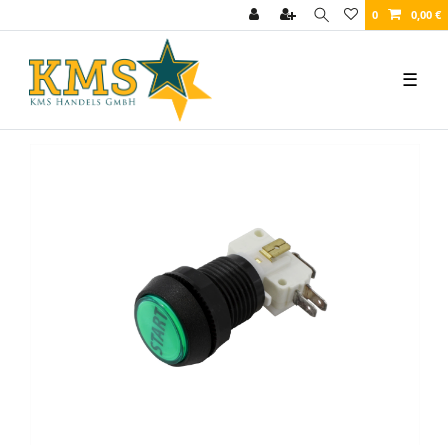
0
0,00 €
☰