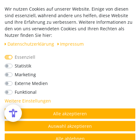
Zahlung und Versand
Wir nutzen Cookies auf unserer Website. Einige von diesen
Widerrufsrecht
sind essenziell, während andere uns helfen, diese Website
Vertrag widerrufen
und Ihre Erfahrung zu verbessern. Weitere Informationen zu
den von uns verwendeten Cookies und Ihren Rechten als
Versand
Nutzer finden Sie hier:
Daten­schutz­erklärung
Impressum
Essenziell
Geprüfte Sicherheit
Statistik
Marketing
Externe Medien
Funktional
Weitere Einstellungen
Alle akzeptieren
*Alle Preise verstehen sich inkl. MwSt. zzgl. Versandkosten.
© Copyright 2026 | Alle Rechte vorbehalten.
Auswahl akzeptieren
Alle ablehnen