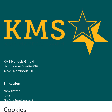
KMS Handels GmbH
Bentheimer Straße 239
48529 Nordhorn, DE
Einkaufen
Newsletter
FAQ
Geräte Servicepaket
Hinweise zur Batterieentsorgung
Cookies
Händleranfragen B2B