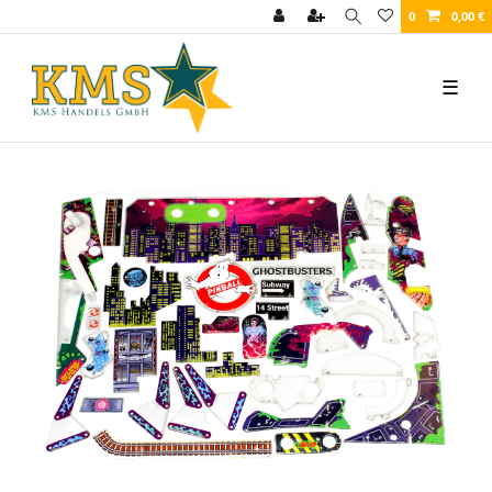
0
0,00 €
☰