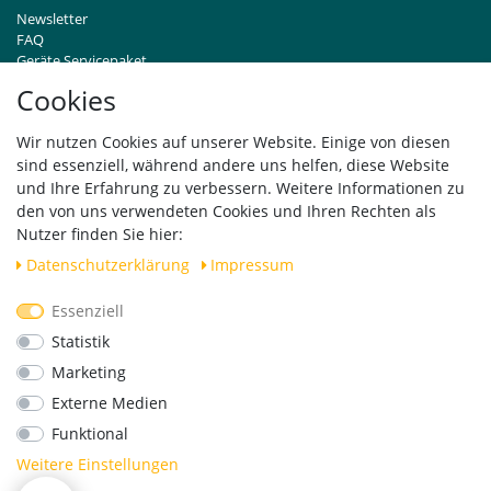
Newsletter
FAQ
Geräte Servicepaket
Hinweise zur Batterieentsorgung
Cookies
Händleranfragen B2B
Zahlung und Versand
Wir nutzen Cookies auf unserer Website. Einige von diesen
Widerrufsrecht
sind essenziell, während andere uns helfen, diese Website
Vertrag widerrufen
und Ihre Erfahrung zu verbessern. Weitere Informationen zu
den von uns verwendeten Cookies und Ihren Rechten als
Versand
Nutzer finden Sie hier:
Daten­schutz­erklärung
Impressum
Essenziell
Geprüfte Sicherheit
Statistik
Marketing
Externe Medien
Funktional
Weitere Einstellungen