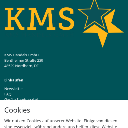
KMS Handels GmbH
Bentheimer Straße 239
48529 Nordhorn, DE
Einkaufen
Newsletter
FAQ
Geräte Servicepaket
Hinweise zur Batterieentsorgung
Cookies
Händleranfragen B2B
Zahlung und Versand
Wir nutzen Cookies auf unserer Website. Einige von diesen
Widerrufsrecht
sind essenziell, während andere uns helfen, diese Website