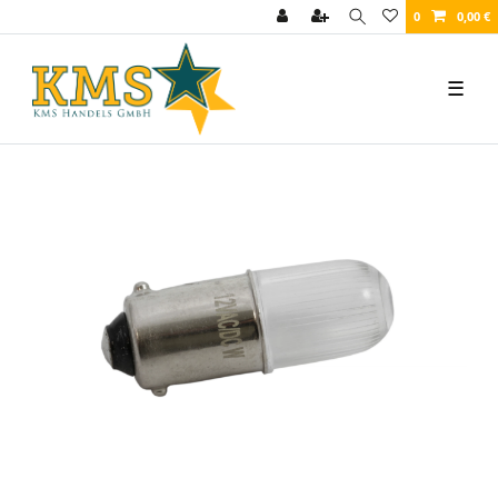
0
0,00 €
☰