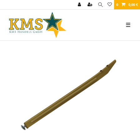
0
0,00 €
☰