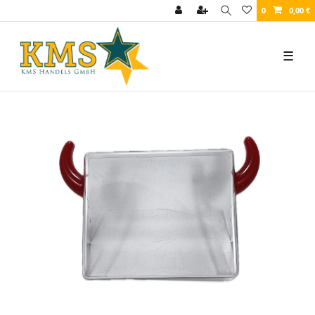
0
0,00 €
☰