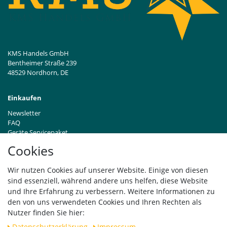
KMS Handels GmbH
Bentheimer Straße 239
48529 Nordhorn, DE
Einkaufen
Newsletter
FAQ
Geräte Servicepaket
Hinweise zur Batterieentsorgung
Cookies
Händleranfragen B2B
Zahlung und Versand
Wir nutzen Cookies auf unserer Website. Einige von diesen
Widerrufsrecht
sind essenziell, während andere uns helfen, diese Website
Vertrag widerrufen
und Ihre Erfahrung zu verbessern. Weitere Informationen zu
den von uns verwendeten Cookies und Ihren Rechten als
Versand
Nutzer finden Sie hier:
Daten­schutz­erklärung
Impressum