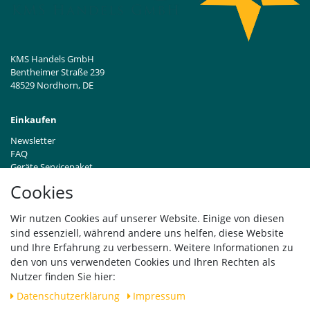
KMS Handels GmbH
Bentheimer Straße 239
48529 Nordhorn, DE
Einkaufen
Newsletter
FAQ
Geräte Servicepaket
Hinweise zur Batterieentsorgung
Cookies
Händleranfragen B2B
Zahlung und Versand
Wir nutzen Cookies auf unserer Website. Einige von diesen
Widerrufsrecht
sind essenziell, während andere uns helfen, diese Website
Vertrag widerrufen
und Ihre Erfahrung zu verbessern. Weitere Informationen zu
den von uns verwendeten Cookies und Ihren Rechten als
Versand
Nutzer finden Sie hier:
Daten­schutz­erklärung
Impressum