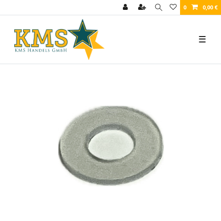
0
0,00 €
☰