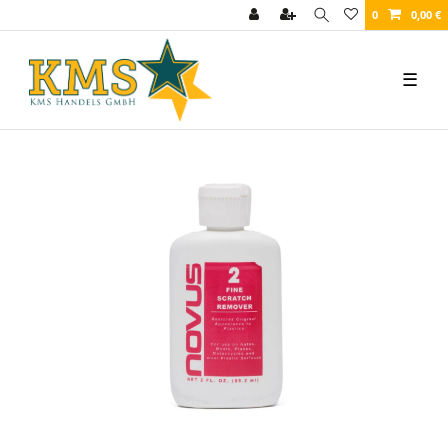
0
0,00 €
☰