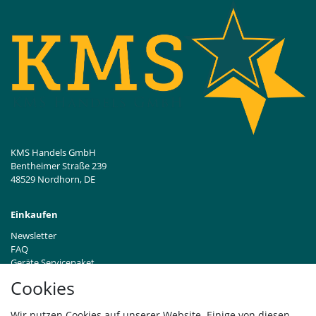
KMS Handels GmbH
Bentheimer Straße 239
48529 Nordhorn, DE
Einkaufen
Newsletter
FAQ
Geräte Servicepaket
Hinweise zur Batterieentsorgung
Cookies
Händleranfragen B2B
Zahlung und Versand
Wir nutzen Cookies auf unserer Website. Einige von diesen
Widerrufsrecht