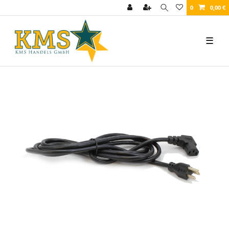
0
0,00 €
☰