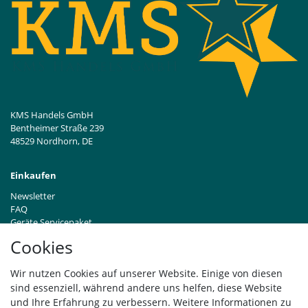
KMS Handels GmbH
Bentheimer Straße 239
48529 Nordhorn, DE
Einkaufen
Newsletter
FAQ
Geräte Servicepaket
Hinweise zur Batterieentsorgung
Cookies
Händleranfragen B2B
Zahlung und Versand
Wir nutzen Cookies auf unserer Website. Einige von diesen
Widerrufsrecht
sind essenziell, während andere uns helfen, diese Website
Vertrag widerrufen
und Ihre Erfahrung zu verbessern. Weitere Informationen zu