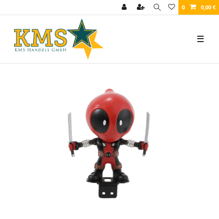
0
0,00 €
☰