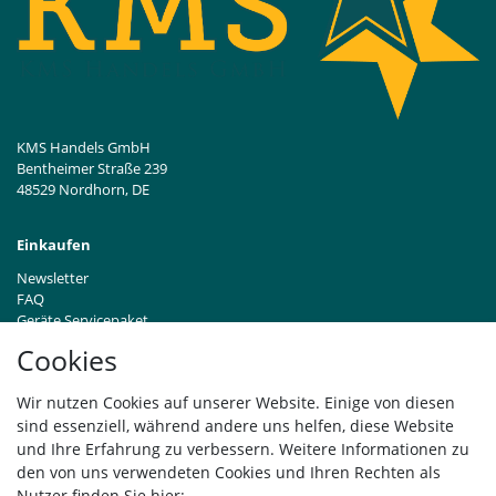
KMS Handels GmbH
Bentheimer Straße 239
48529 Nordhorn, DE
Einkaufen
Newsletter
FAQ
Geräte Servicepaket
Hinweise zur Batterieentsorgung
Cookies
Händleranfragen B2B
Zahlung und Versand
Wir nutzen Cookies auf unserer Website. Einige von diesen
Widerrufsrecht
sind essenziell, während andere uns helfen, diese Website
Vertrag widerrufen
und Ihre Erfahrung zu verbessern. Weitere Informationen zu
den von uns verwendeten Cookies und Ihren Rechten als
Versand
Nutzer finden Sie hier: