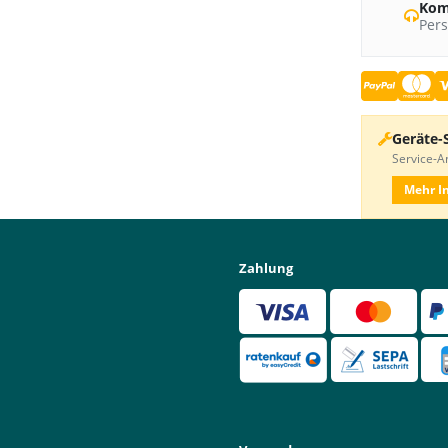
Kom
Pers
Geräte-
Service-An
Mehr I
Zahlung