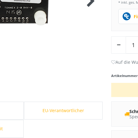
* inkl. ges. 
F
Artikelnumme
s
EU-Verantwortlicher
Sch
Sped
it