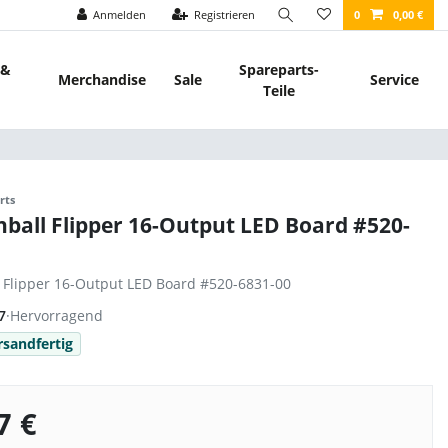
Anmelden
Registrieren
0
0,00 €
 &
Spareparts-
Merchandise
Sale
Service
Teile
rts
nball Flipper 16-Output LED Board #520-
l Flipper 16-Output LED Board #520-6831-00
7
·
Hervorragend
rsandfertig
7 €