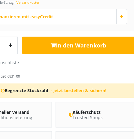
MwSt. zzgl.
Versandkosten
+
inanzieren mit easyCredit
In den Warenkorb
r
520-6831-00
Begrenzte Stückzahl
- jetzt bestellen & sichern!
neller Versand
Käuferschutz
itionslieferung
Trusted Shops