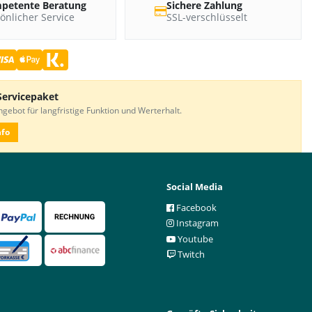
petente Beratung
Sichere Zahlung
önlicher Service
SSL-verschlüsselt
Servicepaket
gebot für langfristige Funktion und Werterhalt.
nfo
Social Media
Facebook
Instagram
Youtube
Twitch