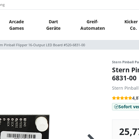
ung
Arcade
Dart
Greif-
Kicker
Games
Geräte
Automaten
Co.
rn Pinball Flipper 16-Output LED Board #520-6831-00
Stern Pinball Pa
Stern Pi
6831-00
Stern Pinbal
4,8
Sofort ve
25,7