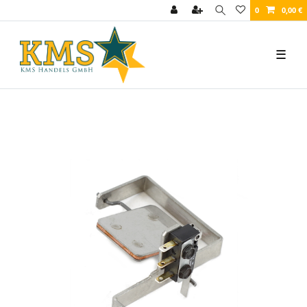
0
0,00 €
☰