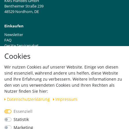
KMS Handels GmbH
Bentheimer Straße 239
48529 Nordhorn, DE
Einkaufen
Newsletter
FAQ
Geräte Servicepaket
Hinweise zur Batterieentsorgung
Cookies
Händleranfragen B2B
Zahlung und Versand
Wir nutzen Cookies auf unserer Website. Einige von diesen
Widerrufsrecht
sind essenziell, während andere uns helfen, diese Website
Vertrag widerrufen
und Ihre Erfahrung zu verbessern. Weitere Informationen zu
den von uns verwendeten Cookies und Ihren Rechten als
Versand
Nutzer finden Sie hier:
Daten­schutz­erklärung
Impressum
Essenziell
Geprüfte Sicherheit
Statistik
Marketing