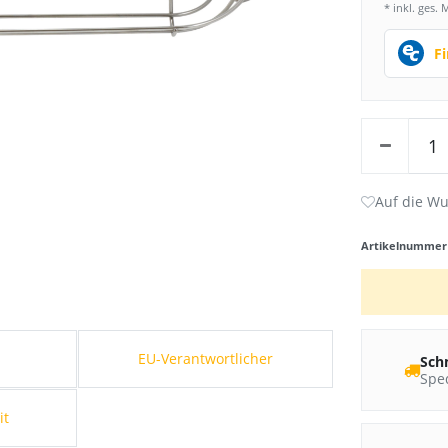
* inkl. ges. 
F
Artikelnumme
s
EU-Verantwortlicher
Sch
Sped
it