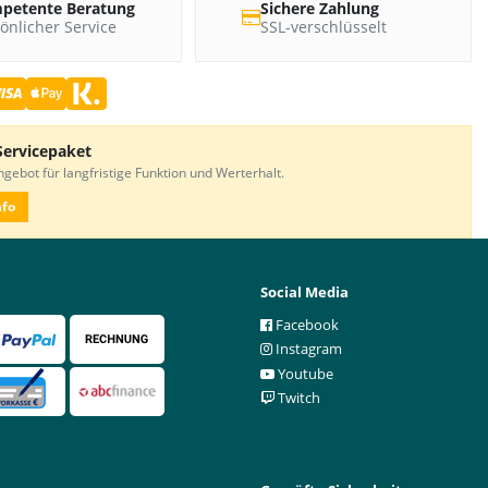
petente Beratung
Sichere Zahlung
önlicher Service
SSL-verschlüsselt
Servicepaket
gebot für langfristige Funktion und Werterhalt.
nfo
Social Media
Facebook
Instagram
Youtube
Twitch