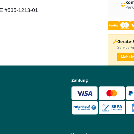
Kom
Pers
LE #535-1213-01
Geräte-
Service-An
Mehr I
Zahlung