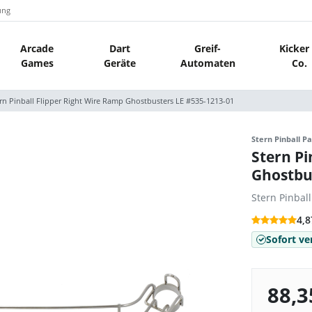
ung
Arcade
Dart
Greif-
Kicker
Games
Geräte
Automaten
Co.
rn Pinball Flipper Right Wire Ramp Ghostbusters LE #535-1213-01
Stern Pinball Pa
Stern Pi
Ghostbu
Stern Pinbal
4,8
Sofort ve
88,3