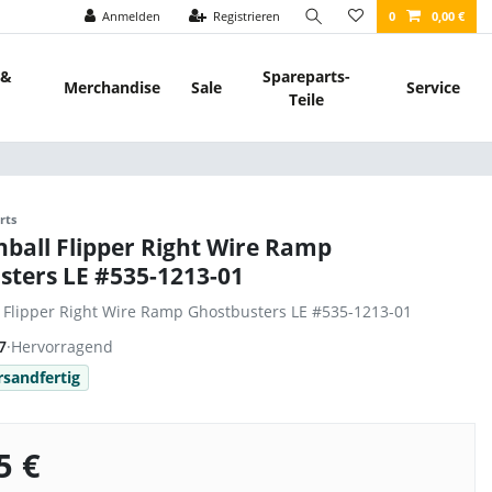
Anmelden
Registrieren
0
0,00 €
 &
Spareparts-
Merchandise
Sale
Service
Teile
rts
nball Flipper Right Wire Ramp
sters LE #535-1213-01
l Flipper Right Wire Ramp Ghostbusters LE #535-1213-01
7
·
Hervorragend
rsandfertig
5 €