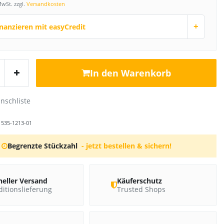
MwSt. zzgl.
Versandkosten
+
inanzieren mit easyCredit
In den Warenkorb
r
535-1213-01
Begrenzte Stückzahl
- jetzt bestellen & sichern!
neller Versand
Käuferschutz
itionslieferung
Trusted Shops