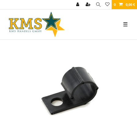
0
0,00 €
☰