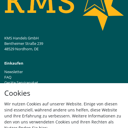
KMS Handels GmbH
Bentheimer Straße 239
48529 Nordhorn, DE
Einkaufen
Newsletter
FAQ
Geräte Servicepaket
Hinweise zur Batterieentsorgung
Cookies
Händleranfragen B2B
Zahlung und Versand
Wir nutzen Cookies auf unserer Website. Einige von diesen
Widerrufsrecht
sind essenziell, während andere uns helfen, diese Website
Vertrag widerrufen
und Ihre Erfahrung zu verbessern. Weitere Informationen zu
den von uns verwendeten Cookies und Ihren Rechten als
Versand
Nutzer finden Sie hier: