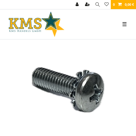
0
0,00 €
☰