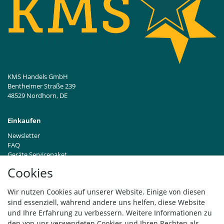
KMS Handels GmbH
Bentheimer Straße 239
48529 Nordhorn, DE
Einkaufen
Newsletter
FAQ
Geräte Servicepaket
Hinweise zur Batterieentsorgung
Cookies
Händleranfragen B2B
Zahlung und Versand
Wir nutzen Cookies auf unserer Website. Einige von diesen
Widerrufsrecht
sind essenziell, während andere uns helfen, diese Website
Vertrag widerrufen
und Ihre Erfahrung zu verbessern. Weitere Informationen zu
den von uns verwendeten Cookies und Ihren Rechten als