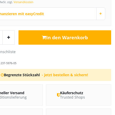
MwSt. zzgl.
Versandkosten
+
inanzieren mit easyCredit
In den Warenkorb
r
237-5976-05
Begrenzte Stückzahl
- jetzt bestellen & sichern!
neller Versand
Käuferschutz
itionslieferung
Trusted Shops