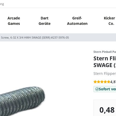
ung
Arcade
Dart
Greif-
Kicker
Games
Geräte
Automaten
Co.
ll Screw, 6-32 X 3/4 HWH SWAGE (SERR) #237-5976-05
Stern Pinball Pa
Stern Fl
SWAGE (
Stern Flippe
4,8
Sofort ve
0,48