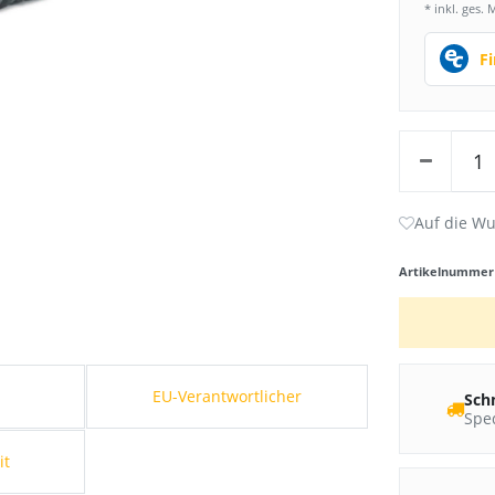
* inkl. ges. 
F
Artikelnumme
s
EU-Verantwortlicher
Sch
Sped
it