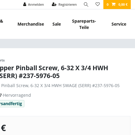
Anmelden
Registrieren
0
0,00 €
 &
Spareparts-
Merchandise
Sale
Service
Teile
rts
ipper Pinball Screw, 6-32 X 3/4 HWH
SERR) #237-5976-05
r Pinball Screw, 6-32 X 3/4 HWH SWAGE (SERR) #237-5976-05
7
·
Hervorragend
rsandfertig
 €