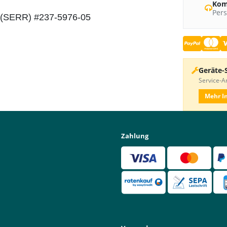
Kom
Pers
E (SERR) #237-5976-05
Geräte-
Service-An
Mehr I
Zahlung