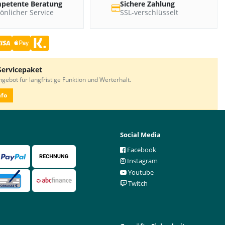
petente Beratung
Sichere Zahlung
önlicher Service
SSL-verschlüsselt
Servicepaket
gebot für langfristige Funktion und Werterhalt.
nfo
Social Media
Facebook
Instagram
Youtube
Twitch