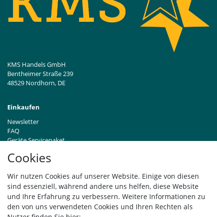
KMS Handels GmbH
Bentheimer Straße 239
48529 Nordhorn, DE
Einkaufen
Newsletter
FAQ
Geräte Servicepaket
Hinweise zur Batterieentsorgung
Cookies
Händleranfragen B2B
Zahlung und Versand
Wir nutzen Cookies auf unserer Website. Einige von diesen
Widerrufsrecht
sind essenziell, während andere uns helfen, diese Website
Vertrag widerrufen
und Ihre Erfahrung zu verbessern. Weitere Informationen zu
den von uns verwendeten Cookies und Ihren Rechten als
Versand
Nutzer finden Sie hier: