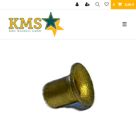
0
0,00 €
☰