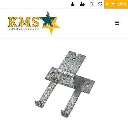
0
0,00 €
☰