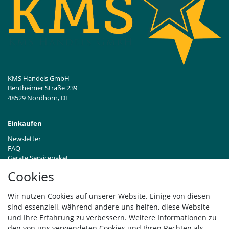
KMS Handels GmbH
Bentheimer Straße 239
48529 Nordhorn, DE
Einkaufen
Newsletter
FAQ
Geräte Servicepaket
Hinweise zur Batterieentsorgung
Cookies
Händleranfragen B2B
Zahlung und Versand
Wir nutzen Cookies auf unserer Website. Einige von diesen
Widerrufsrecht
sind essenziell, während andere uns helfen, diese Website
Vertrag widerrufen
und Ihre Erfahrung zu verbessern. Weitere Informationen zu
den von uns verwendeten Cookies und Ihren Rechten als