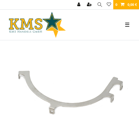
0
0,00 €
☰