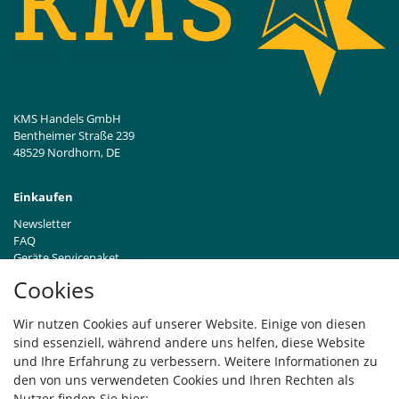
KMS Handels GmbH
Bentheimer Straße 239
48529 Nordhorn, DE
Einkaufen
Newsletter
FAQ
Geräte Servicepaket
Hinweise zur Batterieentsorgung
Cookies
Händleranfragen B2B
Zahlung und Versand
Wir nutzen Cookies auf unserer Website. Einige von diesen
Widerrufsrecht
sind essenziell, während andere uns helfen, diese Website
Vertrag widerrufen
und Ihre Erfahrung zu verbessern. Weitere Informationen zu
den von uns verwendeten Cookies und Ihren Rechten als
Versand
Nutzer finden Sie hier: