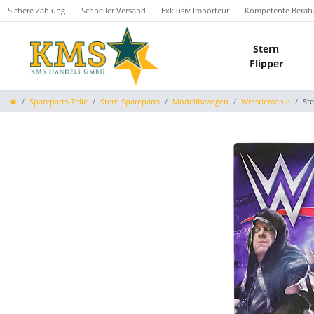
Sichere Zahlung
Schneller Versand
Exklusiv Importeur
Kompetente Berat
Stern
Flipper
Spareparts-Teile
Stern Spareparts
Modellbezogen
Wrestlemania
St