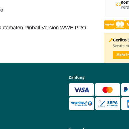
Kom
Pers
ro
perautomaten Pinball Version WWE PRO
Geräte-
Service-An
Mehr I
Zahlung