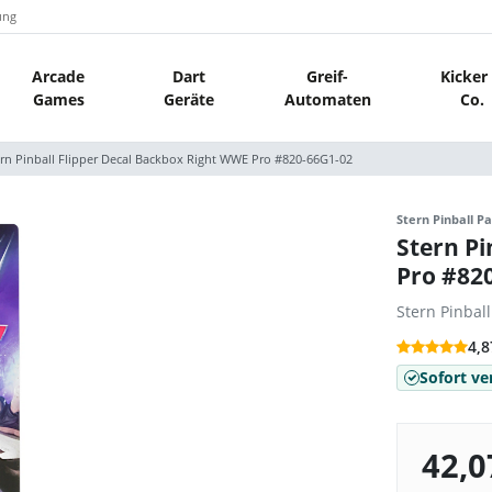
ung
Arcade
Dart
Greif-
Kicker
Games
Geräte
Automaten
Co.
ern Pinball Flipper Decal Backbox Right WWE Pro #820-66G1-02
Stern Pinball Pa
Stern Pi
Pro #82
Stern Pinbal
4,8
Sofort ve
42,0