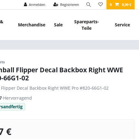
Anmelden
Registrieren
0
0,00 €
 &
Spareparts-
Merchandise
Sale
Service
Teile
rts
nball Flipper Decal Backbox Right WWE
0-66G1-02
l Flipper Decal Backbox Right WWE Pro #820-66G1-02
7
·
Hervorragend
rsandfertig
7 €