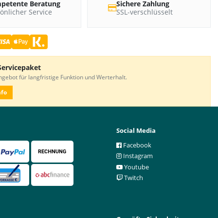
petente Beratung
Sichere Zahlung
önlicher Service
SSL-verschlüsselt
Servicepaket
gebot für langfristige Funktion und Werterhalt.
nfo
Social Media
Facebook
Instagram
Youtube
Twitch