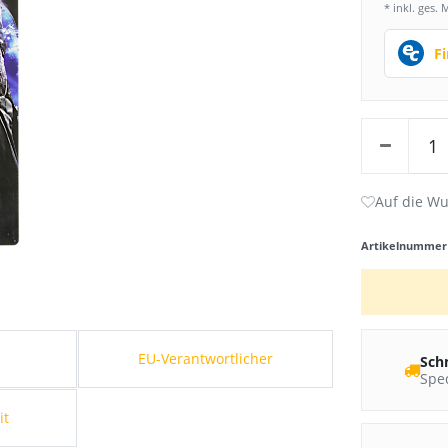
* inkl. ges. 
F
Artikelnumme
s
EU-Verantwortlicher
Sch
Sped
it