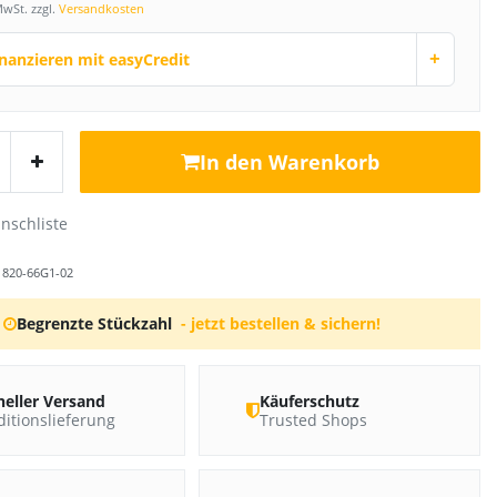
MwSt. zzgl.
Versandkosten
+
inanzieren mit easyCredit
In den Warenkorb
r
820-66G1-02
Begrenzte Stückzahl
- jetzt bestellen & sichern!
neller Versand
Käuferschutz
itionslieferung
Trusted Shops