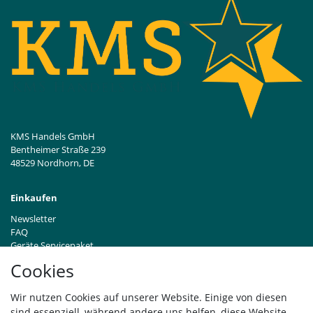
KMS Handels GmbH
Bentheimer Straße 239
48529 Nordhorn, DE
Einkaufen
Newsletter
FAQ
Geräte Servicepaket
Hinweise zur Batterieentsorgung
Cookies
Händleranfragen B2B
Zahlung und Versand
Wir nutzen Cookies auf unserer Website. Einige von diesen
Widerrufsrecht
sind essenziell, während andere uns helfen, diese Website