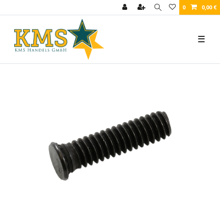
0
0,00 €
☰