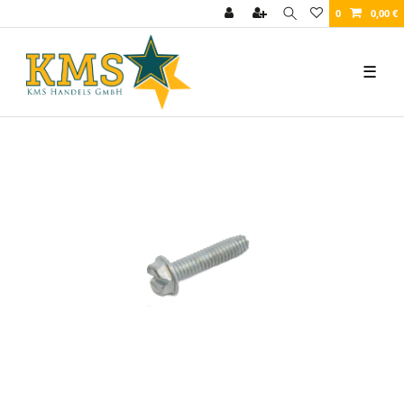
0
0,00 €
☰