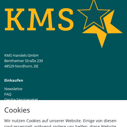
KMS Handels GmbH
Bentheimer Straße 239
48529 Nordhorn, DE
Einkaufen
Newsletter
FAQ
Geräte Servicepaket
Hinweise zur Batterieentsorgung
Cookies
Händleranfragen B2B
Zahlung und Versand
Wir nutzen Cookies auf unserer Website. Einige von diesen
Widerrufsrecht
sind essenziell, während andere uns helfen, diese Website