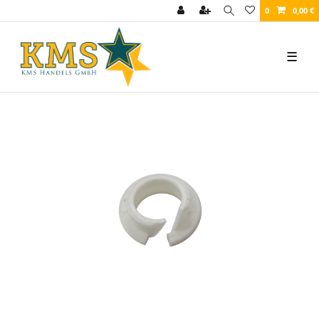
0
0,00 €
☰