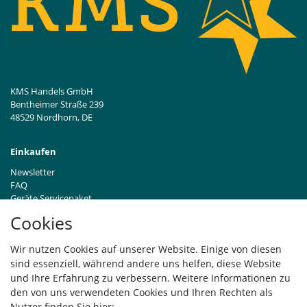
KMS Handels GmbH
Bentheimer Straße 239
48529 Nordhorn, DE
Einkaufen
Newsletter
FAQ
Geräte Servicepaket
Hinweise zur Batterieentsorgung
Cookies
Händleranfragen B2B
Zahlung und Versand
Wir nutzen Cookies auf unserer Website. Einige von diesen
Widerrufsrecht
sind essenziell, während andere uns helfen, diese Website
Vertrag widerrufen
und Ihre Erfahrung zu verbessern. Weitere Informationen zu
den von uns verwendeten Cookies und Ihren Rechten als
Versand
Nutzer finden Sie hier: