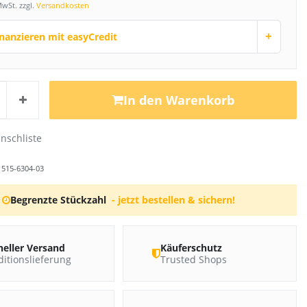
MwSt. zzgl.
Versandkosten
+
inanzieren mit easyCredit
In den Warenkorb
r
515-6304-03
Begrenzte Stückzahl
- jetzt bestellen & sichern!
neller Versand
Käuferschutz
itionslieferung
Trusted Shops