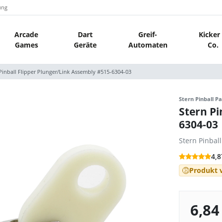
ung
Arcade
Dart
Greif-
Kicker
Games
Geräte
Automaten
Co.
Pinball Flipper Plunger/Link Assembly #515-6304-03
Stern Pinball Pa
Stern Pi
6304-03
Stern Pinbal
4,8
Produkt v
6,84