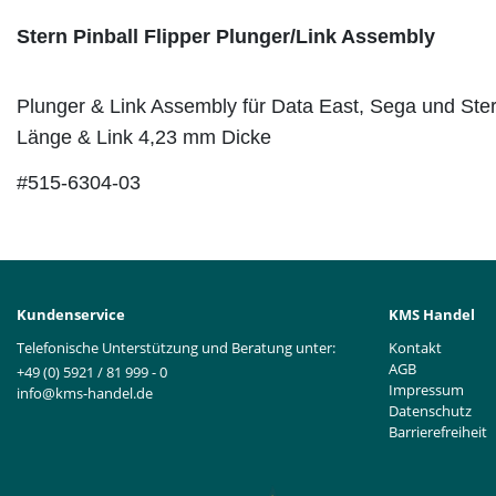
Stern Pinball Flipper Plunger/Link Assembly
Plunger & Link Assembly für Data East, Sega und Ste
Länge & Link 4,23 mm Dicke
#515-6304-03
Kundenservice
KMS Handel
Telefonische Unterstützung und Beratung unter:
Kontakt
AGB
+49 (0) 5921 / 81 999 - 0
Impressum
info@kms-handel.de
Datenschutz
Barrierefreiheit