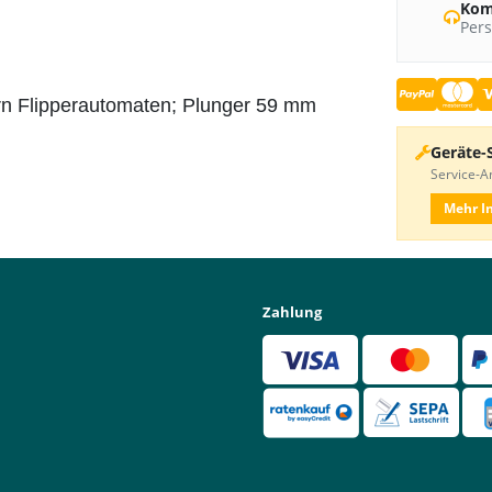
Kom
Pers
rn Flipperautomaten; Plunger 59 mm
Geräte-
Service-An
Mehr I
Zahlung