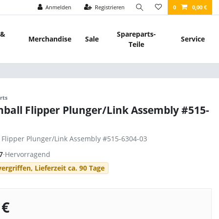
Anmelden
Registrieren
0
0,00 €
 &
Spareparts-
Merchandise
Sale
Service
Teile
rts
nball Flipper Plunger/Link Assembly #515-
l Flipper Plunger/Link Assembly #515-6304-03
7
·
Hervorragend
ergriffen, Lieferzeit ca. 90 Tage
 €