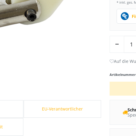
* inkl. ges. 
F
Artikelnumme
s
EU-Verantwortlicher
Sch
Sped
it