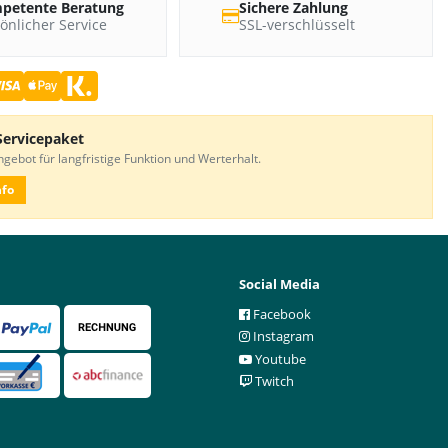
petente Beratung
Sichere Zahlung
önlicher Service
SSL-verschlüsselt
Servicepaket
gebot für langfristige Funktion und Werterhalt.
nfo
Social Media
Facebook
Instagram
Youtube
Twitch