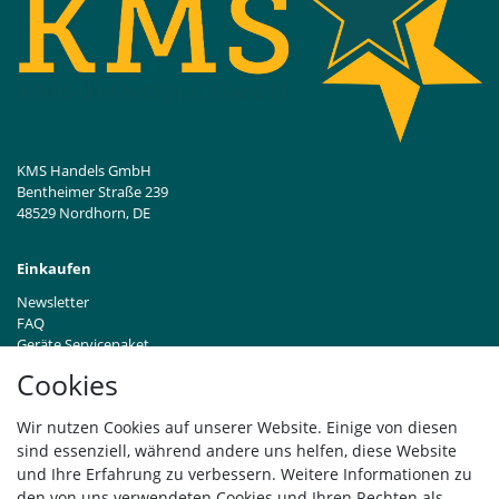
KMS Handels GmbH
Bentheimer Straße 239
48529 Nordhorn, DE
Einkaufen
Newsletter
FAQ
Geräte Servicepaket
Hinweise zur Batterieentsorgung
Cookies
Händleranfragen B2B
Zahlung und Versand
Wir nutzen Cookies auf unserer Website. Einige von diesen
Widerrufsrecht
sind essenziell, während andere uns helfen, diese Website
Vertrag widerrufen
und Ihre Erfahrung zu verbessern. Weitere Informationen zu
den von uns verwendeten Cookies und Ihren Rechten als