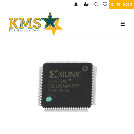
0
0,00 €
☰