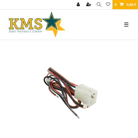
0
0,00 €
☰