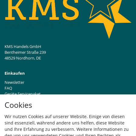
KMS Handels GmbH
Bentheimer Straße 239
48529 Nordhorn, DE
Einkaufen
Newsletter
FAQ
Geräte Servicepaket
Hinweise zur Batterieentsorgung
Cookies
Händleranfragen B2B
Zahlung und Versand
Wir nutzen Cookies auf unserer Website. Einige von diesen
Widerrufsrecht
sind essenziell, während andere uns helfen, diese Website
Vertrag widerrufen
und Ihre Erfahrung zu verbessern. Weitere Informationen zu
den von uns verwendeten Cookies und Ihren Rechten als