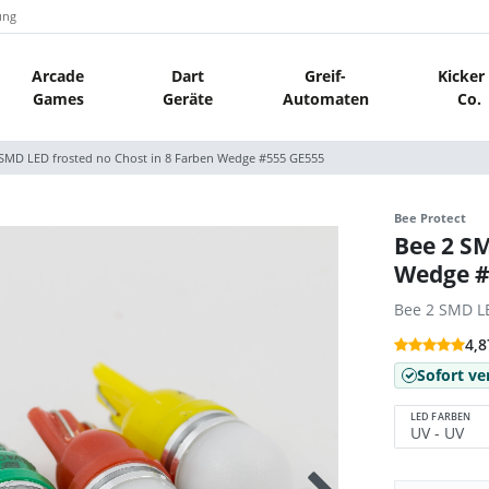
ung
Arcade
Dart
Greif-
Kicker
Games
Geräte
Automaten
Co.
 SMD LED frosted no Chost in 8 Farben Wedge #555 GE555
Bee Protect
Bee 2 SM
Wedge #
Bee 2 SMD L
4,8
Sofort ve
LED FARBEN