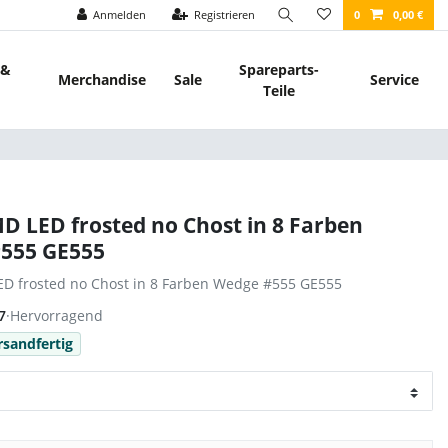
Anmelden
Registrieren
0
0,00 €
 &
Spareparts-
Merchandise
Sale
Service
Teile
D LED frosted no Chost in 8 Farben
555 GE555
ED frosted no Chost in 8 Farben Wedge #555 GE555
7
·
Hervorragend
rsandfertig