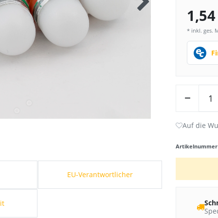
1,54
* inkl. ges. 
F
Artikelnumme
s
EU-Verantwortlicher
Sch
it
Sped