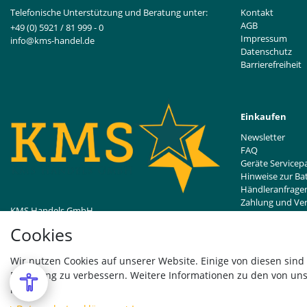
Telefonische Unterstützung und Beratung unter:
Kontakt
AGB
+49 (0) 5921 / 81 999 - 0
Impressum
info@kms-handel.de
Datenschutz
Barrierefreiheit
Einkaufen
Newsletter
FAQ
Geräte Servicep
Hinweise zur Ba
Händleranfrage
Zahlung und Ve
KMS Handels GmbH
Widerrufsrecht
Bentheimer Straße 239
Cookies
48529 Nordhorn, DE
Vertrag wider
Wir nutzen Cookies auf unserer Website. Einige von diesen sind
Erfahrung zu verbessern. Weitere Informationen zu den von uns
hier: