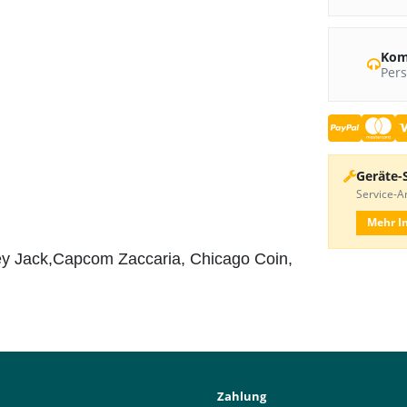
Kom
Pers
Geräte-
Service-An
Mehr I
rsey Jack,Capcom Zaccaria, Chicago Coin,
Zahlung