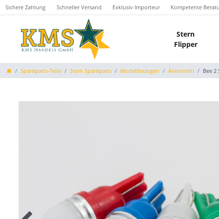
Sichere Zahlung
Schneller Versand
Exklusiv Importeur
Kompetente Berat
Stern
Flipper
Spareparts-Teile
Stern Spareparts
Modellbezogen
Aerosmith
Bee 2