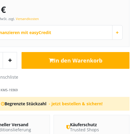
 €
MwSt. zzgl.
Versandkosten
+
inanzieren mit easyCredit
In den Warenkorb
r
KMS-19369
Begrenzte Stückzahl
- jetzt bestellen & sichern!
neller Versand
Käuferschutz
itionslieferung
Trusted Shops