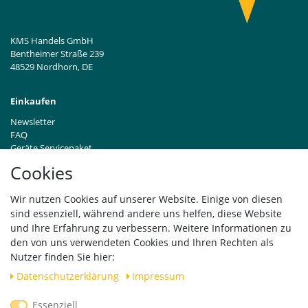
KMS Handels GmbH
Bentheimer Straße 239
48529 Nordhorn, DE
Einkaufen
Newsletter
FAQ
Geräte Servicepaket
Hinweise zur Batterieentsorgung
Cookies
Händleranfragen B2B
Zahlung und Versand
Wir nutzen Cookies auf unserer Website. Einige von diesen
Widerrufsrecht
sind essenziell, während andere uns helfen, diese Website
Vertrag widerrufen
und Ihre Erfahrung zu verbessern. Weitere Informationen zu
den von uns verwendeten Cookies und Ihren Rechten als
Versand
Nutzer finden Sie hier:
Daten­schutz­erklärung
Impressum
Essenziell