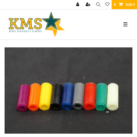
0
0,00 €
☰