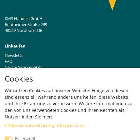
KMS Handels GmbH
Bentheimer Straße 239
48529 Nordhorn, DE
Einkaufen
Newsletter
FAQ
Geräte Servicepaket
Hinweise zur Batterieentsorgung
Cookies
Händleranfragen B2B
Zahlung und Versand
Wir nutzen Cookies auf unserer Website. Einige von diesen
Widerrufsrecht
sind essenziell, während andere uns helfen, diese Website
Vertrag widerrufen
und Ihre Erfahrung zu verbessern. Weitere Informationen zu
den von uns verwendeten Cookies und Ihren Rechten als
Versand
Nutzer finden Sie hier:
Daten­schutz­erklärung
Impressum
Essenziell