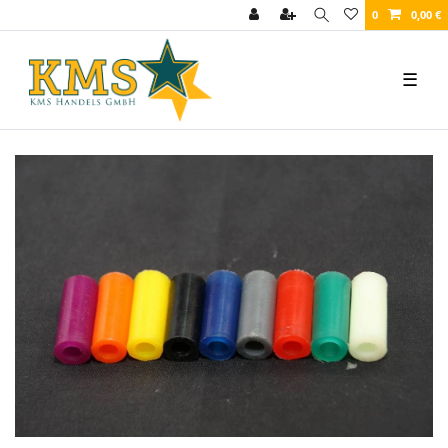
0
0,00 €
☰