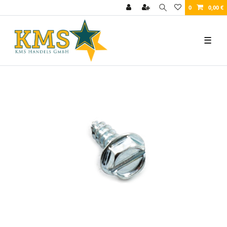
0
0,00 €
☰