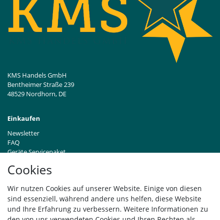
KMS Handels GmbH
Bentheimer Straße 239
48529 Nordhorn, DE
Einkaufen
Newsletter
FAQ
Geräte Servicepaket
Hinweise zur Batterieentsorgung
Cookies
Händleranfragen B2B
Zahlung und Versand
Wir nutzen Cookies auf unserer Website. Einige von diesen
Widerrufsrecht
sind essenziell, während andere uns helfen, diese Website
Vertrag widerrufen
und Ihre Erfahrung zu verbessern. Weitere Informationen zu
den von uns verwendeten Cookies und Ihren Rechten als