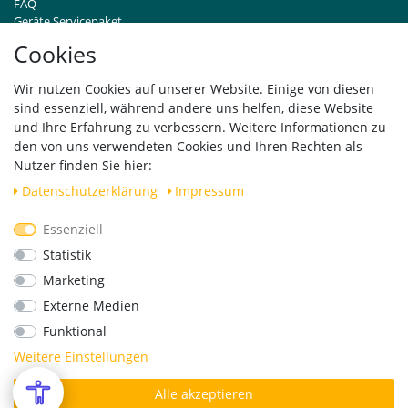
FAQ
Geräte Servicepaket
Hinweise zur Batterieentsorgung
Cookies
Händleranfragen B2B
Zahlung und Versand
Wir nutzen Cookies auf unserer Website. Einige von diesen
Widerrufsrecht
sind essenziell, während andere uns helfen, diese Website
Vertrag widerrufen
und Ihre Erfahrung zu verbessern. Weitere Informationen zu
den von uns verwendeten Cookies und Ihren Rechten als
Versand
Nutzer finden Sie hier:
Daten­schutz­erklärung
Impressum
Essenziell
Geprüfte Sicherheit
Statistik
Marketing
Externe Medien
Funktional
Weitere Einstellungen
Alle akzeptieren
*Alle Preise verstehen sich inkl. MwSt. zzgl. Versandkosten.