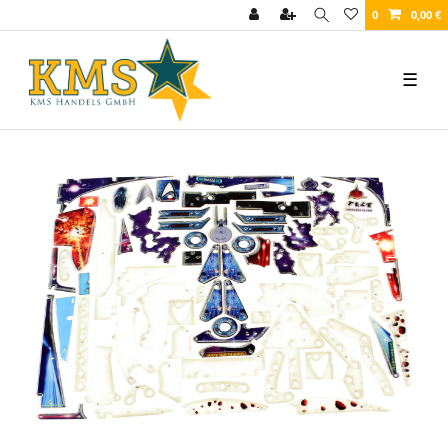
0
0,00 €
☰