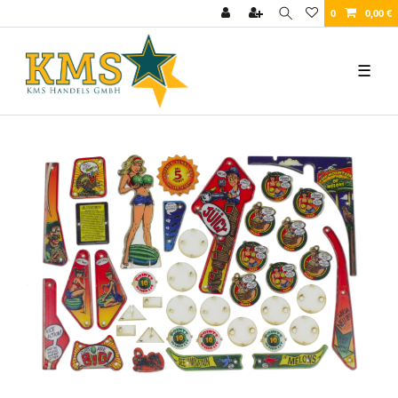
0
0,00 €
☰