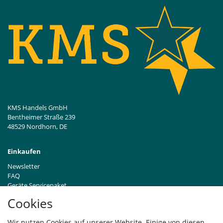
KMS Handels GmbH
Bentheimer Straße 239
48529 Nordhorn, DE
Einkaufen
Newsletter
FAQ
Geräte Servicepaket
Hinweise zur Batterieentsorgung
Cookies
Händleranfragen B2B
Zahlung und Versand
Wir nutzen Cookies auf unserer Website. Einige von diesen
Widerrufsrecht