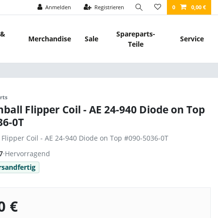
Anmelden
Registrieren
0
0,00 €
 &
Spareparts-
Merchandise
Sale
Service
Teile
rts
nball Flipper Coil - AE 24-940 Diode on Top
36-0T
l Flipper Coil - AE 24-940 Diode on Top #090-5036-0T
7
·
Hervorragend
rsandfertig
0 €