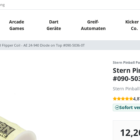
ung
Arcade
Dart
Greif-
Kicker
Games
Geräte
Automaten
Co.
l Flipper Coil - AE 24-940 Diode on Top #090-5036-0T
Stern Pinball Pa
Stern Pi
#090-50
Stern Pinbal
4,8
Sofort ve
12,2