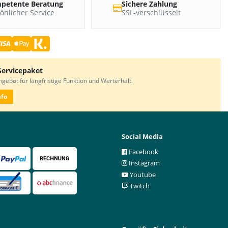
petente Beratung
Sichere Zahlung
önlicher Service
SSL-verschlüsselt
Servicepaket
gebot für langfristige Funktion und Werterhalt.
nfo
Social Media
Facebook
Instagram
Youtube
Twitch