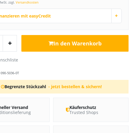
MwSt. zzgl.
Versandkosten
+
inanzieren mit easyCredit
In den Warenkorb
r
090-5036-0T
Begrenzte Stückzahl
- jetzt bestellen & sichern!
neller Versand
Käuferschutz
itionslieferung
Trusted Shops