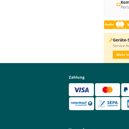
Kom
Pers
Geräte-
Service-An
Mehr I
Zahlung