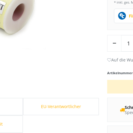
* inkl. ges. 
F
Artikelnumme
s
EU-Verantwortlicher
Sch
Sped
it