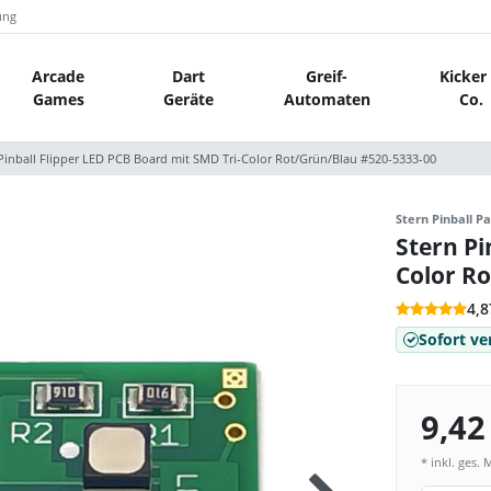
ung
Arcade
Dart
Greif-
Kicker
Games
Geräte
Automaten
Co.
Pinball Flipper LED PCB Board mit SMD Tri-Color Rot/Grün/Blau #520-5333-00
Stern Pinball Pa
Stern Pi
Color R
4,8
Sofort ve
9,42
* inkl. ges. 