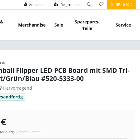
Anmelden
Registrieren
0
0,00 €
 &
Spareparts-
Merchandise
Sale
Service
Teile
rts
nball Flipper LED PCB Board mit SMD Tri-
ot/Grün/Blau #520-5333-00
7
·
Hervorragend
rsandfertig
 €
MwSt. zzgl.
Versandkosten