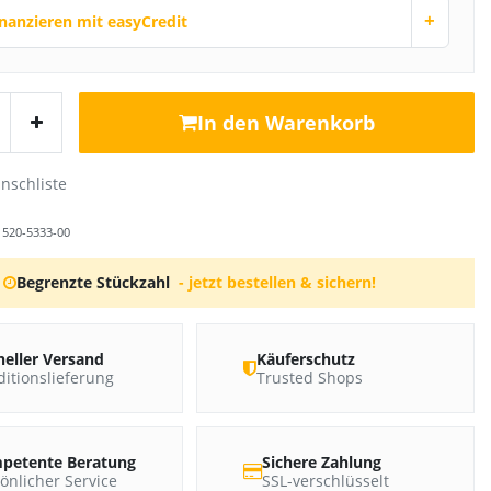
+
inanzieren mit easyCredit
In den Warenkorb
r
520-5333-00
Begrenzte Stückzahl
- jetzt bestellen & sichern!
neller Versand
Käuferschutz
itionslieferung
Trusted Shops
petente Beratung
Sichere Zahlung
önlicher Service
SSL-verschlüsselt