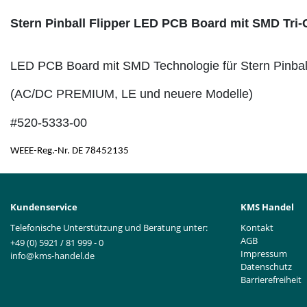
Stern Pinball Flipper LED PCB Board mit SMD Tri-
LED PCB Board mit SMD Technologie für Stern Pinball
(AC/DC PREMIUM, LE und neuere Modelle)
#520-5333-00
WEEE-Reg.-Nr. DE 78452135
Kundenservice
KMS Handel
Telefonische Unterstützung und Beratung unter:
Kontakt
AGB
+49 (0) 5921 / 81 999 - 0
Impressum
info@kms-handel.de
Datenschutz
Barrierefreiheit