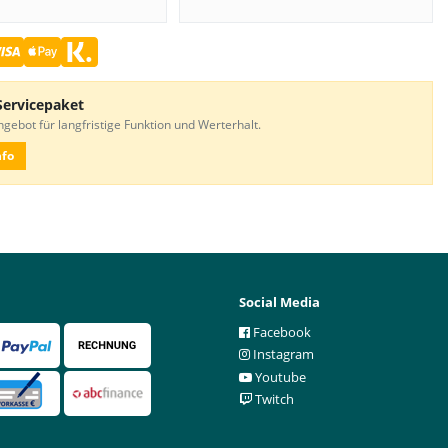
Servicepaket
gebot für langfristige Funktion und Werterhalt.
nfo
Social Media
Facebook
Instagram
Youtube
Twitch