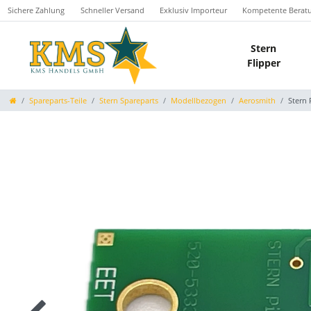
Sichere Zahlung
Schneller Versand
Exklusiv Importeur
Kompetente Berat
Stern
Flipper
Spareparts-Teile
Stern Spareparts
Modellbezogen
Aerosmith
Stern 