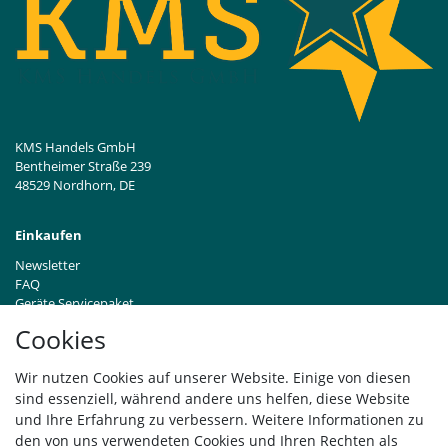
KMS Handels GmbH
Bentheimer Straße 239
48529 Nordhorn, DE
Einkaufen
Newsletter
FAQ
Geräte Servicepaket
Hinweise zur Batterieentsorgung
Cookies
Händleranfragen B2B
Zahlung und Versand
Wir nutzen Cookies auf unserer Website. Einige von diesen
Widerrufsrecht
sind essenziell, während andere uns helfen, diese Website
Vertrag widerrufen
und Ihre Erfahrung zu verbessern. Weitere Informationen zu
den von uns verwendeten Cookies und Ihren Rechten als