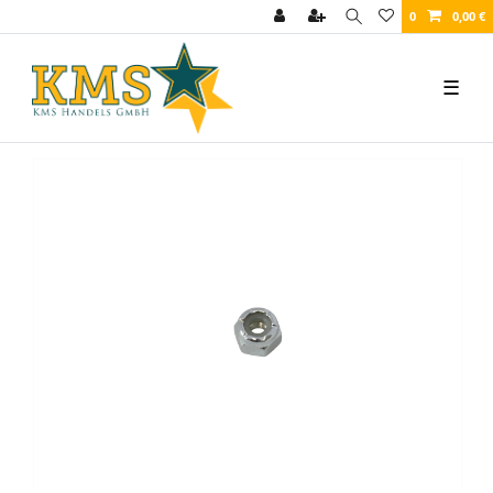
0
0,00 €
☰