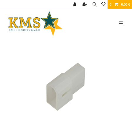
0
0,00 €
☰