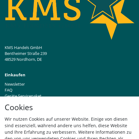
KMS Handels GmbH
Bentheimer Straße 239
48529 Nordhorn, DE
Einkaufen
Newsletter
FAQ
Geräte Servicepaket
Hinweise zur Batterieentsorgung
Cookies
Händleranfragen B2B
Zahlung und Versand
Wir nutzen Cookies auf unserer Website. Einige von diesen
Widerrufsrecht
sind essenziell, während andere uns helfen, diese Website
Vertrag widerrufen
und Ihre Erfahrung zu verbessern. Weitere Informationen zu
den von uns verwendeten Cookies und Ihren Rechten als