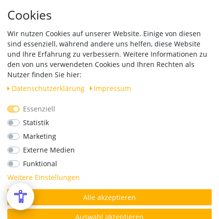
Hinweise zur Batterieentsorgung
Cookies
Händleranfragen B2B
Zahlung und Versand
Wir nutzen Cookies auf unserer Website. Einige von diesen
Widerrufsrecht
sind essenziell, während andere uns helfen, diese Website
Vertrag widerrufen
und Ihre Erfahrung zu verbessern. Weitere Informationen zu
den von uns verwendeten Cookies und Ihren Rechten als
Versand
Nutzer finden Sie hier:
Daten­schutz­erklärung
Impressum
Essenziell
Geprüfte Sicherheit
Statistik
Marketing
Externe Medien
Funktional
Weitere Einstellungen
Alle akzeptieren
*Alle Preise verstehen sich inkl. MwSt. zzgl. Versandkosten.
© Copyright 2026 | Alle Rechte vorbehalten.
Auswahl akzeptieren