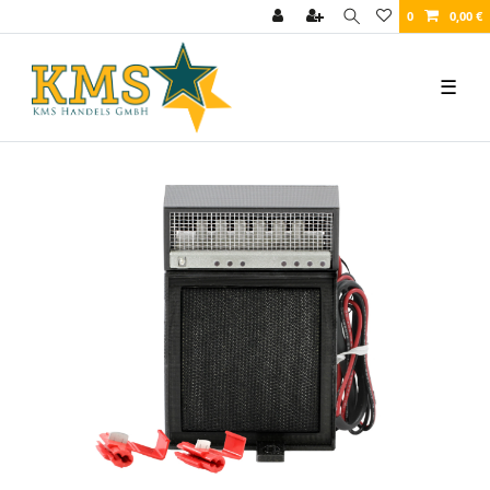
0
0,00 €
☰